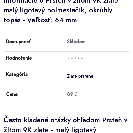
Informácie o Prsteň v žltom 9K zlate -
malý ligotavý polmesiačik, okrúhly
topás - Veľkosť: 64 mm
Dostupnosť
Skladom
Hodnotenie
⭐⭐⭐⭐⭐
Kategória
Zlaté prstene
,
Cena
89
€
Často kladené otázky ohľadom Prsteň v
žltom 9K zlate - malý ligotavý