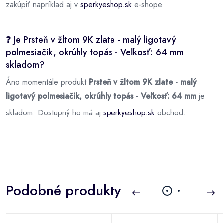
zakúpiť napríklad aj v
sperkyeshop.sk
e-shope.
❓ Je Prsteň v žltom 9K zlate - malý ligotavý
polmesiačik, okrúhly topás - Veľkosť: 64 mm
skladom?
Áno momentále produkt
Prsteň v žltom 9K zlate - malý
ligotavý polmesiačik, okrúhly topás - Veľkosť: 64 mm
je
skladom. Dostupný ho má aj
sperkyeshop.sk
obchod.
Podobné produkty