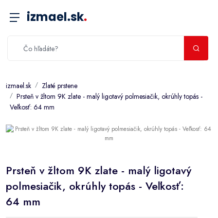
izmael.sk
.
izmael.sk
Zlaté prstene
Prsteň v žltom 9K zlate - malý ligotavý polmesiačik, okrúhly topás -
Veľkosť: 64 mm
Prsteň v žltom 9K zlate - malý ligotavý
polmesiačik, okrúhly topás - Veľkosť:
64 mm