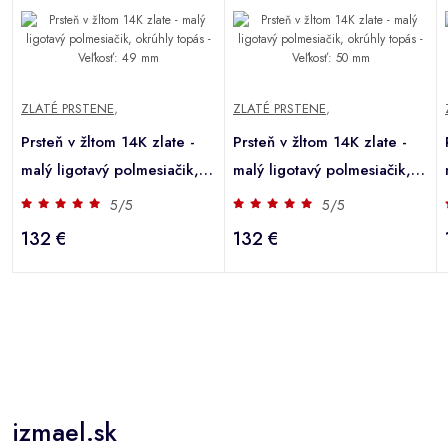
ZLATÉ PRSTENE
,
ZLATÉ PRSTENE
,
Prsteň v žltom 14K zlate -
Prsteň v žltom 14K zlate -
malý ligotavý polmesiačik,
malý ligotavý polmesiačik,
okrúhly topás - Veľkosť: 49
okrúhly topás - Veľkosť: 50
5/5
5/5
mm
mm
132 €
132 €
izmael.sk