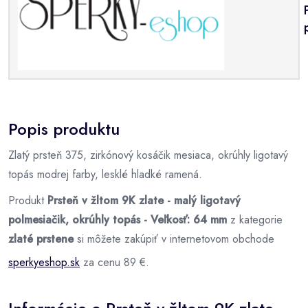
Popis produktu
Zlatý prsteň 375, zirkónový kosáčik mesiaca, okrúhly ligotavý
topás modrej farby, lesklé hladké ramená.
Produkt
Prsteň v žltom 9K zlate - malý ligotavý
polmesiačik, okrúhly topás - Veľkosť: 64 mm
z kategorie
zlaté prstene
si môžete zakúpiť v internetovom obchode
sperkyeshop.sk
za cenu 89 €.