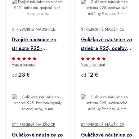
STRIEBORNÉ NÁUŠNICE
,
STRIEBORNÉ NÁUŠNICE
,
Dvojité náušnice zo
Guličkové náušnice zo
striebra 925 -
striebra 925, oceľovo
retiazkou spojené
sivé krištáliky Preciosa,
Viac informácií
Viac informácií
putá, kruh, puzetka
4 mm
23 €
12 €
od
od
STRIEBORNÉ NÁUŠNICE
,
STRIEBORNÉ NÁUŠNICE
,
Guličkové náušnice zo
Guličkové náušnice zo