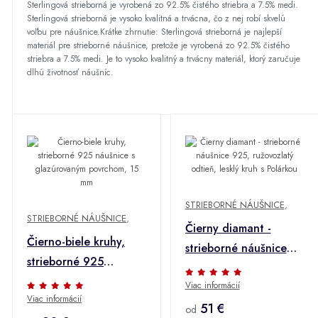
Sterlingová strieborná je vyrobená zo 92.5% čistého striebra a 7.5% medi.
Sterlingová strieborná je vysoko kvalitná a trvácna, čo z nej robí skvelú
voľbu pre náušnice.Krátke zhrnutie: Sterlingová strieborná je najlepší
materiál pre strieborné náušnice, pretože je vyrobená zo 92.5% čistého
striebra a 7.5% medi. Je to vysoko kvalitný a trvácny materiál, ktorý zaručuje
dlhú životnosť náušníc.
STRIEBORNÉ NÁUŠNICE
,
STRIEBORNÉ NÁUŠNICE
,
Čierny diamant -
Čierno-biele kruhy,
strieborné náušnice
strieborné 925
925, ružovozlatý
náušnice s
Viac informácií
odtieň, lesklý kruh s
Viac informácií
glazúrovaným
Polárkou
51 €
od