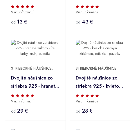
dvojfarebná lienka na
neúplný kruh, strom
Viac informácií
Viac informácií
háčikoch
života v obruči
13 €
43 €
od
od
STRIEBORNÉ NÁUŠNICE
,
STRIEBORNÉ NÁUŠNICE
,
Dvojité náušnice zo
Dvojité náušnice zo
striebra 925 - hranaté
striebra 925 - kvietok
zirkóny čírej farby,
s čiernym zirkónom,
Viac informácií
Viac informácií
kruh, puzetka
retiazka, puzetky
29 €
23 €
od
od