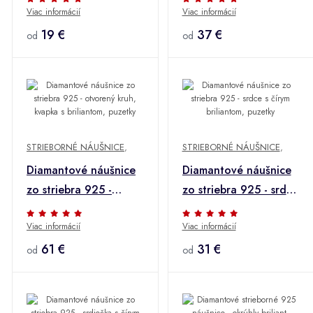
Viac informácií
Viac informácií
guľôčky, retiazka
briliantom, puzetky
19 €
37 €
od
od
STRIEBORNÉ NÁUŠNICE
,
STRIEBORNÉ NÁUŠNICE
,
Diamantové náušnice
Diamantové náušnice
zo striebra 925 -
zo striebra 925 - srdce
otvorený kruh, kvapka
s čírym briliantom,
Viac informácií
Viac informácií
s briliantom, puzetky
puzetky
61 €
31 €
od
od