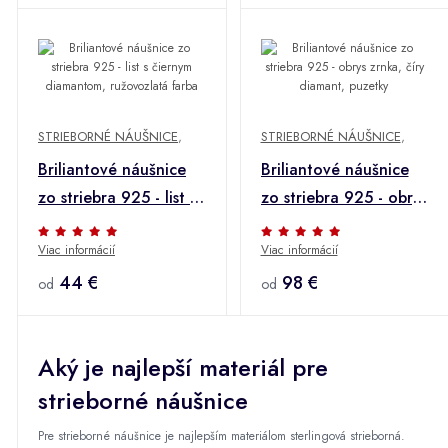
STRIEBORNÉ NÁUŠNICE
,
STRIEBORNÉ NÁUŠNICE
,
Briliantové náušnice
Briliantové náušnice
zo striebra 925 - list s
zo striebra 925 - obrys
čiernym diamantom,
zrnka, číry diamant,
Viac informácií
Viac informácií
ružovozlatá farba
puzetky
44 €
98 €
od
od
Aký je najlepší materiál pre
strieborné náušnice
Pre strieborné náušnice je najlepším materiálom sterlingová strieborná.