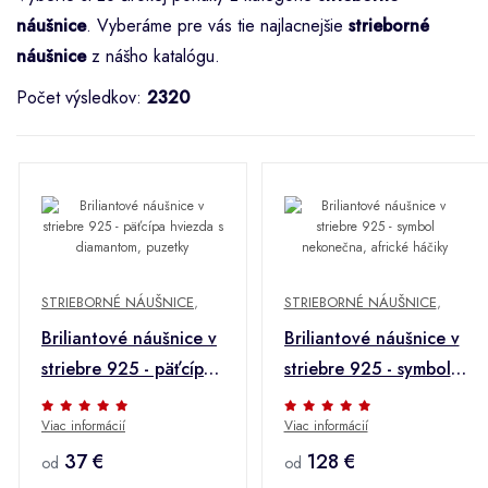
náušnice
. Vyberáme pre vás tie najlacnejšie
strieborné
náušnice
z nášho katalógu.
Počet výsledkov:
2320
STRIEBORNÉ NÁUŠNICE
,
STRIEBORNÉ NÁUŠNICE
,
Briliantové náušnice v
Briliantové náušnice v
striebre 925 - päťcípa
striebre 925 - symbol
hviezda s diamantom,
nekonečna, africké
Viac informácií
Viac informácií
puzetky
háčiky
37 €
128 €
od
od