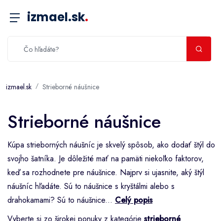
izmael.sk
.
izmael.sk
Strieborné náušnice
Strieborné náušnice
Kúpa strieborných náušníc je skvelý spôsob, ako dodať štýl do
svojho šatníka. Je dôležité mať na pamäti niekoľko faktorov,
keď sa rozhodnete pre náušnice. Najprv si ujasnite, aký štýl
náušníc hľadáte. Sú to náušnice s kryštálmi alebo s
drahokamami? Sú to náušnice...
Celý popis
Vyberte si zo širokej ponuky z kategórie
strieborné