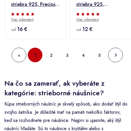
striebra 925, Preciosa
striebra 925,
kryštály zelenej farby,
svetlomodré krištáliky
Viac informácií
Viac informácií
6 mm
Preciosa, 4 mm
16 €
12 €
od
od
«
1
2
3
4
5
Na čo sa zamerať, ak vyberáte z
kategórie: strieborné náušnice?
Kúpa strieborných náušníc je skvelý spôsob, ako dodať štýl do
svojho šatníka. Je dôležité mať na pamäti niekoľko faktorov,
keď sa rozhodnete pre náušnice. Najprv si ujasnite, aký štýl
náušníc hľadáte. Sú to náušnice s kryštálmi alebo s