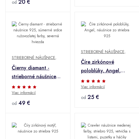
povrchom, 15 mm
20 €
od
STRIEBORNÉ NÁUŠNICE
,
STRIEBORNÉ NÁUŠNICE
,
Číre zirkónové
Čierny diamant -
poloblúky, Angel,
strieborné náušnice
náušnice zo striebra
925, súmerné srdce
Viac informácií
925
Viac informácií
ružovozlatej farby,
25 €
od
severná hviezda
49 €
od