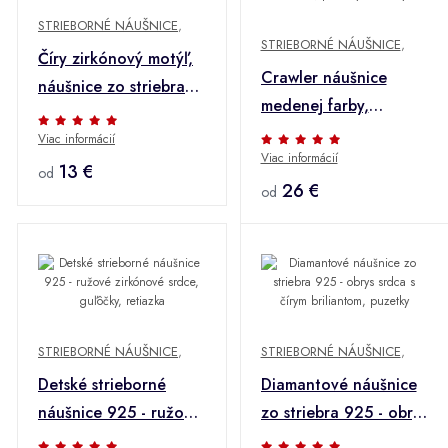
STRIEBORNÉ NÁUŠNICE
,
STRIEBORNÉ NÁUŠNICE
,
Číry zirkónový motýľ,
Crawler náušnice
náušnice zo striebra
medenej farby,
925
striebro 925, vetvička
Viac informácií
Viac informácií
s listami, puzetky a
13 €
od
háčiky
26 €
od
STRIEBORNÉ NÁUŠNICE
,
STRIEBORNÉ NÁUŠNICE
,
Detské strieborné
Diamantové náušnice
náušnice 925 - ružové
zo striebra 925 - obrys
zirkónové srdce,
srdca s čírym