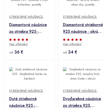
STRIEBORNÉ NÁUŠNICE
,
STRIEBORNÉ NÁUŠNICE
,
Diamantové náušnice
Diamantové strieborné
zo striebra 925 -
925 náušnice - okrúhly
srdiečka s čírym
briliant, obrys slzy,
Viac informácií
Viac informácií
briliantom, puzetky
puzetky
36 €
34 €
od
od
STRIEBORNÉ NÁUŠNICE
,
STRIEBORNÉ NÁUŠNICE
,
Duté strieborné
Dvojfarebné náušnice
náušnice 925 -
zo striebra 925,