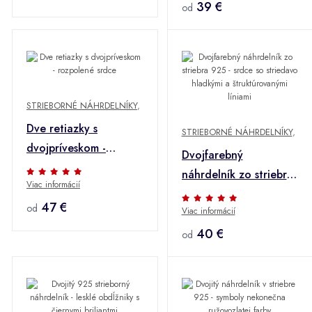
39 €
od
STRIEBORNÉ NÁHRDELNÍKY
,
Dve retiazky s
STRIEBORNÉ NÁHRDELNÍKY
,
dvojpríveskom -
Dvojfarebný
rozpolené srdce "Best
náhrdelník zo striebra
Viac informácií
Friends", striebro 925
925 - srdce so
47 €
od
Viac informácií
striedavo hladkými a
štruktúrovanými
40 €
od
líniami