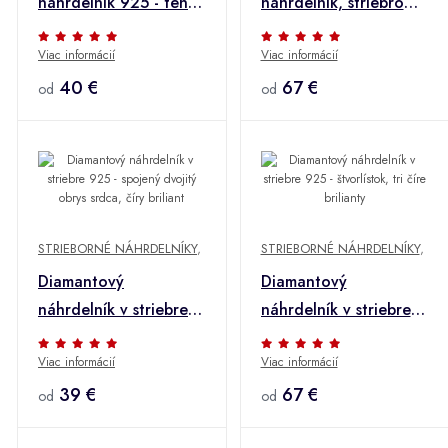
náhrdelník 925 - tenká
náhrdelník, striebro
retiazka, trojfarebné
925 - lesklý polmesiac
Viac informácií
Viac informácií
srdiečka
a hviezda s briliantom
40 €
67 €
od
od
STRIEBORNÉ NÁHRDELNÍKY
,
STRIEBORNÉ NÁHRDELNÍKY
,
Diamantový
Diamantový
náhrdelník v striebre
náhrdelník v striebre
925 - spojený dvojitý
925 - štvorlístok, tri
Viac informácií
Viac informácií
obrys srdca, číry
číre brilianty
briliant
39 €
67 €
od
od