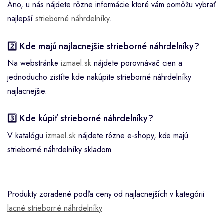
Áno, u nás nájdete rôzne informácie ktoré vám pomôžu vybrať
najlepší
strieborné náhrdelníky
.
2️⃣ Kde majú najlacnejšie strieborné náhrdelníky?
Na webstránke
izmael.sk
nájdete porovnávač cien a
jednoducho zistíte kde nakúpite strieborné náhrdelníky
najlacnejšie.
3️⃣ Kde kúpiť strieborné náhrdelníky?
V katalógu
izmael.sk
nájdete rôzne e-shopy, kde majú
strieborné náhrdelníky skladom.
Produkty zoradené podľa ceny od najlacnejších v kategórii
lacné strieborné náhrdelníky