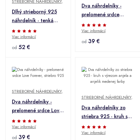
STRIEBORNÉ NÁHRDELNÍKY
,
Dva náhrdelníky -
Dlhý strieborný 925
prelomené srdce
náhrdelník - tenká
Friends Forever,
retiazka, hviezdičky,
Viac informácií
striebro 925
Viac informácií
kolieska, perový
39 €
od
krúžok
52 €
od
STRIEBORNÉ NÁHRDELNÍKY
,
STRIEBORNÉ NÁHRDELNÍKY
,
Dva náhrdelníky -
Dva náhrdelníky zo
prelomené srdce Love
striebra 925 - kruh s
Forever, striebro 925
výrezom anjela a
Viac informácií
Viac informácií
anjelik medenej farby
39 €
od