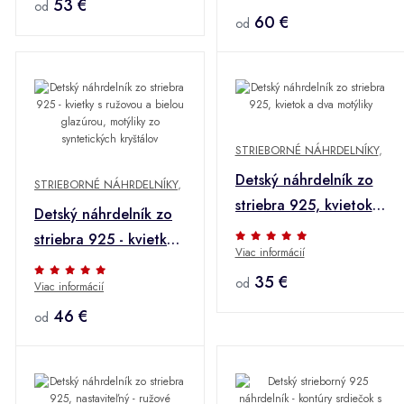
53 €
od
60 €
od
STRIEBORNÉ NÁHRDELNÍKY
,
Detský náhrdelník zo
STRIEBORNÉ NÁHRDELNÍKY
,
striebra 925, kvietok a
Detský náhrdelník zo
dva motýliky
striebra 925 - kvietky s
Viac informácií
ružovou a bielou
35 €
od
Viac informácií
glazúrou, motýliky zo
syntetických kryštálov
46 €
od