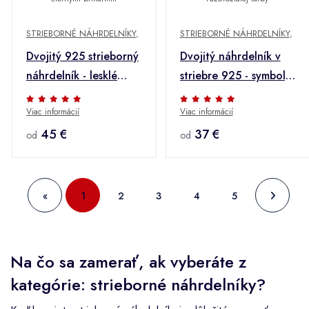
STRIEBORNÉ NÁHRDELNÍKY
,
STRIEBORNÉ NÁHRDELNÍKY
,
Dvojitý 925 strieborný
Dvojitý náhrdelník v
náhrdelník - lesklé
striebre 925 - symboly
obdĺžniky s čiernymi
nekonečna
Viac informácií
Viac informácií
briliantmi
ružovozlatej farby
45 €
37 €
od
od
«
1
2
3
4
5
Na čo sa zamerať, ak vyberáte z
kategórie: strieborné náhrdelníky?