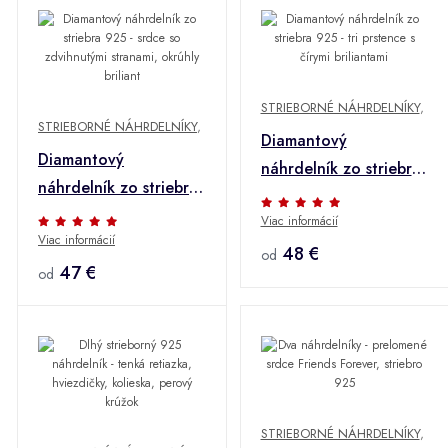
STRIEBORNÉ NÁHRDELNÍKY
,
STRIEBORNÉ NÁHRDELNÍKY
,
Diamantový
Diamantový
náhrdelník zo striebra
náhrdelník zo striebra
925 - tri prstence s
925 - srdce so
Viac informácií
čírymi briliantami
Viac informácií
zdvihnutými stranami,
48 €
od
okrúhly briliant
47 €
od
STRIEBORNÉ NÁHRDELNÍKY
,