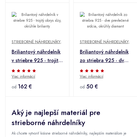
STRIEBORNÉ NÁHRDELNÍKY
,
STRIEBORNÉ NÁHRDELNÍKY
,
Briliantový náhrdelník
Briliantový náhrdelník
v striebre 925 - trojitý
zo striebra 925 - dve
obrys slzy, okrúhle
prevlečené srdcia,
Viac informácií
Viac informácií
brilianty
okrúhly diamant
162 €
50 €
od
od
Aký je najlepší materiál pre
strieborné náhrdelníky
Ak chcete vytvoriť krásne strieborné náhrdelníky, najlepším materiálom je