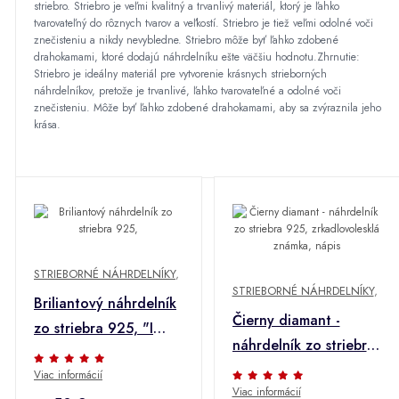
striebro. Striebro je veľmi kvalitný a trvanlivý materiál, ktorý je ľahko
tvarovateľný do rôznych tvarov a veľkostí. Striebro je tiež veľmi odolné voči
znečisteniu a nikdy nevybledne. Striebro môže byť ľahko zdobené
drahokamami, ktoré dodajú náhrdelníku ešte väčšiu hodnotu.Zhrnutie:
Striebro je ideálny materiál pre vytvorenie krásnych strieborných
náhrdelníkov, pretože je trvanlivé, ľahko tvarovateľné a odolné voči
znečisteniu. Môže byť ľahko zdobené drahokamami, aby sa zvýraznila jeho
krása.
STRIEBORNÉ NÁHRDELNÍKY
,
STRIEBORNÉ NÁHRDELNÍKY
,
Briliantový náhrdelník
Čierny diamant -
zo striebra 925, "I
náhrdelník zo striebra
heart you", retiazka z
925, zrkadlovolesklá
Viac informácií
oválnych očiek
Viac informácií
známka, nápis "HOPE"