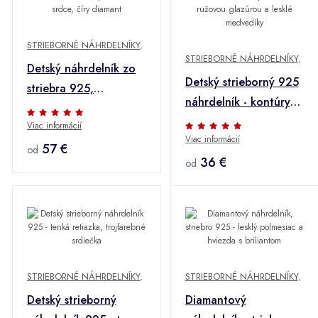
STRIEBORNÉ NÁHRDELNÍKY
,
STRIEBORNÉ NÁHRDELNÍKY
,
Detský náhrdelník zo
Detský strieborný 925
striebra 925,
náhrdelník - kontúry
nastaviteľný - ružové
srdiečok s ružovou
Viac informácií
srdce, číry diamant
Viac informácií
glazúrou a lesklé
57 €
od
medvedíky
36 €
od
STRIEBORNÉ NÁHRDELNÍKY
,
STRIEBORNÉ NÁHRDELNÍKY
,
Detský strieborný
Diamantový