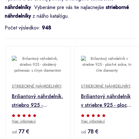
náhrdelníky
. Vyberáme pre vás tie najlacnejšie
strieborné
náhrdelníky
z nášho katalógu.
Počet výsledkov:
948
STRIEBORNÉ NÁHRDELNÍKY
,
STRIEBORNÉ NÁHRDELNÍKY
,
Briliantový náhrdelník,
Briliantový náhrdelník
striebro 925 -
v striebre 925 - ploché
obrátený polmesiac s
srdce, tri číre
Viac informácií
Viac informácií
čírym diamantom
diamanty
77 €
78 €
od
od