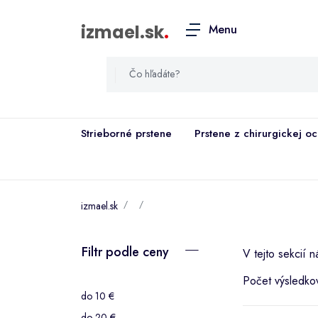
izmael.sk
.
Menu
Strieborné prstene
Prstene z chirurgickej o
izmael.sk
Filtr podle ceny
V tejto sekcií n
Počet výsledko
do 10 €
do 20 €