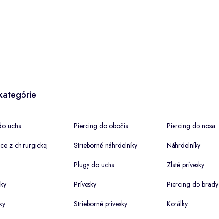
kategórie
do ucha
Piercing do obočia
Piercing do nosa
ce z chirurgickej
Strieborné náhrdelníky
Náhrdelníky
Plugy do ucha
Zlaté prívesky
ky
Prívesky
Piercing do brady
ky
Strieborné prívesky
Korálky