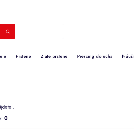
cele
Prstene
Zlaté prstene
Piercing do ucha
Náušn
ájdete .
v:
0